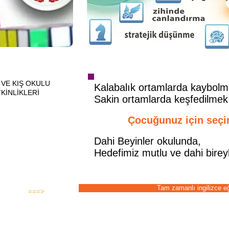
 VE KIŞ OKULU
Kalabalık ortamlarda kaybol
NLİKLERİ
Sakin ortamlarda keşfedilmek
AR KAMPSÜNDE YAZ
Çocuğunuz için seçi
Ş DÖNEMİ BOYUNCA
MLER DEVAM
R.
Dahi Beyinler okulunda,
Hedefimiz mutlu ve dahi bireyl
aatleri ve program için
.
Tam zamanlı ingilizce eğ
===>