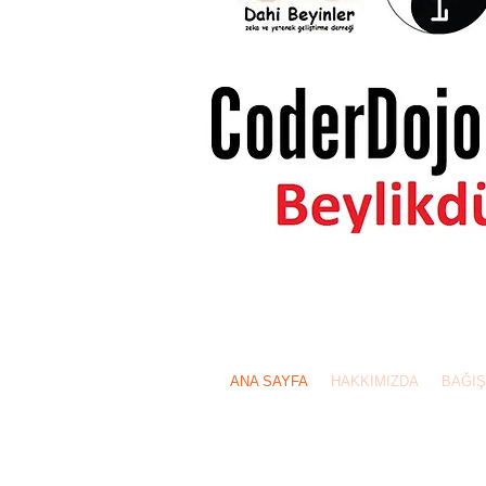
Bizi arayın: 0532 556
ANA SAYFA
HAKKIMIZDA
BAĞIŞ