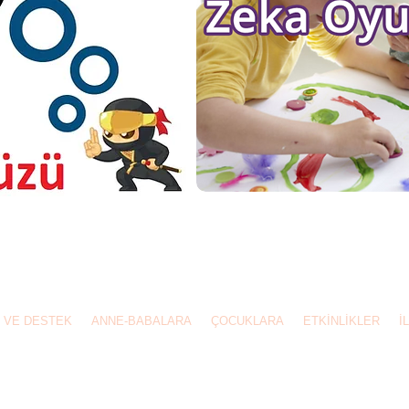
1518 - 0538 9743336 İstanbul
 VE DESTEK
ANNE-BABALARA
ÇOCUKLARA
ETKİNLİKLER
İ