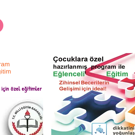
ram
itim
çin özel eğitimler