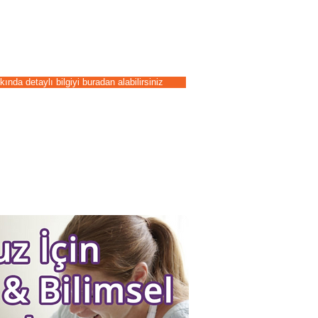
kinliklerle
l, bilişsel olarak
unuyoruz.
nda detaylı bilgiyi buradan alabilirsiniz