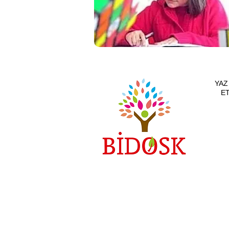
YAZ
ETKİ
AVCIL
VE KI
EĞİTİ
EDİYO
Eğitim s
arayınız
İzcilik ve Doğa Sporları
Derneği işbirliğinde
çocuklarımız için çevre ve
doğa dostu aktiviteler.