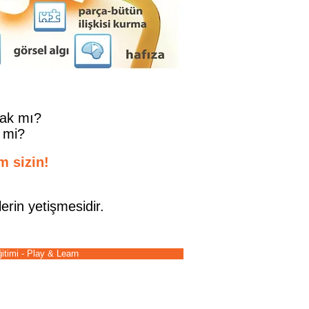
mak mı?
 mi?
m sizin!
erin yetişmesidir.
itimi - Play & Learn