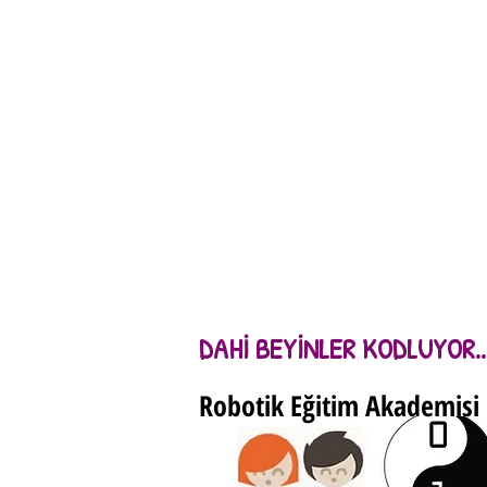
STEM + A
Eğlenceli
Bilim ve Sanat
DAHİ BEYİNLER KODLUYOR..
Robotik Eğitim Akademisi i