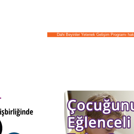
Sunduğumuz farklı ve özel et
çocukların eğlenirken zihinse
gelişmesini sağlıyoruz.
Zeka gelişimine katkıda bul
Dahi Beyinler Yetenek Gelişim Programı hakkı
.
şbirliğinde