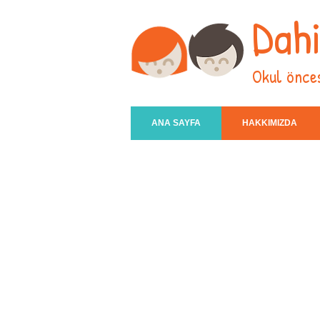
Dah
Okul önces
ANA SAYFA
HAKKIMIZDA
Miniklere
özel eğitim verec
AVCILAR
OKUL ÖNCESİ