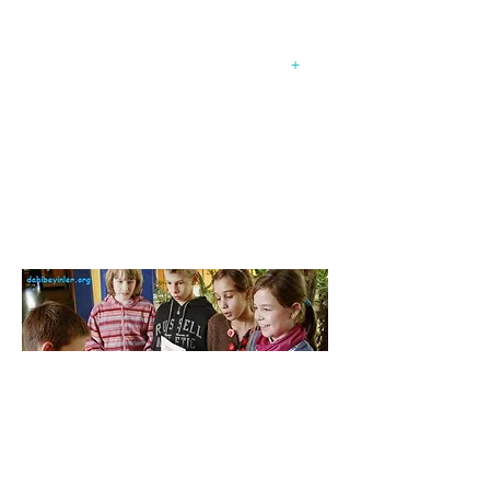
Bu konularda en güncel haberleri,
turnuva duyurularını ve paylaşımları
buradan takip edebilirsiniz...
+