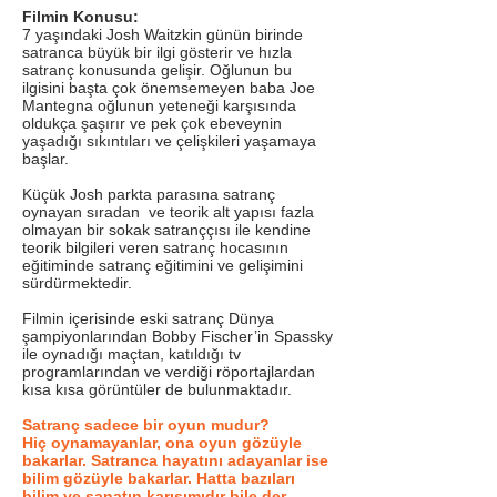
Filmin Konusu:
7 yaşındaki Josh Waitzkin günün birinde
satranca büyük bir ilgi gösterir ve hızla
satranç konusunda gelişir. Oğlunun bu
ilgisini başta çok önemsemeyen baba Joe
Mantegna oğlunun yeteneği karşısında
oldukça şaşırır ve pek çok ebeveynin
yaşadığı sıkıntıları ve çelişkileri yaşamaya
başlar.
Küçük Josh parkta parasına satranç
oynayan sıradan ve teorik alt yapısı fazla
olmayan bir sokak satranççısı ile kendine
teorik bilgileri veren satranç hocasının
eğitiminde satranç eğitimini ve gelişimini
sürdürmektedir.
Filmin içerisinde eski satranç Dünya
şampiyonlarından Bobby Fischer’in Spassky
ile oynadığı maçtan, katıldığı tv
programlarından ve verdiği röportajlardan
kısa kısa görüntüler de bulunmaktadır.
Satranç sadece bir oyun mudur?
Hiç oynamayanlar, ona oyun gözüyle
bakarlar. Satranca hayatını adayanlar ise
bilim gözüyle bakarlar. Hatta bazıları
bilim ve sanatın karışımıdır bile der.