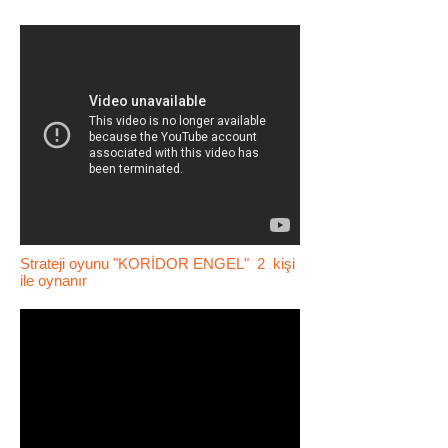
Strateji oyunu "KORİDOR ENGEL" 2 kişi
ile oynanır