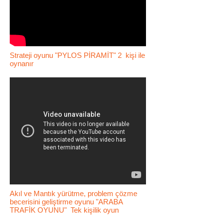
Strateji oyunu "PYLOS PİRAMİT" 2 kişi ile
oynanır
Akıl ve Mantık yürütme, problem çözme
becerisini geliştirme oyunu "ARABA
TRAFİK OYUNU" Tek kişilik oyun