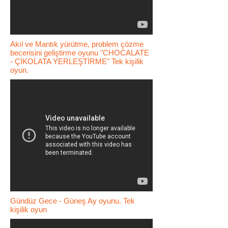
Akıl ve Mantık yürütme, problem çözme
becerisini geliştirme oyunu "CHOCALATE
- ÇİKOLATA YERLEŞTİRME" Tek kişilik
oyun.
Gündüz Gece - Güneş Ay oyunu. Tek
kişilik oyun