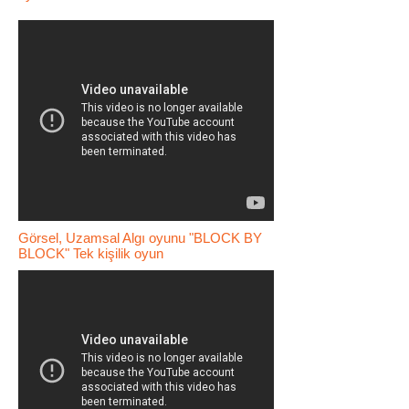
Görsel, Uzamsal Algı oyunu "BLOCK BY
BLOCK" Tek kişilik oyun