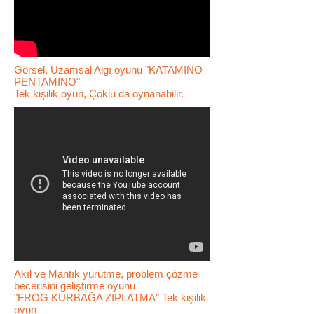
Görsel, Uzamsal Algı oyunu "KATAMINO
PENTAMINO"
Tek kişilik oyun, Çoklu da oynanabilir.
Akıl ve Mantık yürütme, problem çözme
becerisini geliştirme oyunu
"FROG KURBAĞA ZIPLATMA" Tek kişilik
oyun