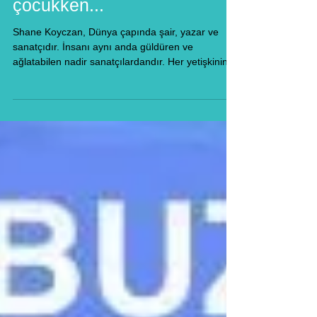
çocukken...
Shane Koyczan, Dünya çapında şair, yazar ve
sanatçıdır. İnsanı aynı anda güldüren ve
ağlatabilen nadir sanatçılardandır. Her yetişkinin,...