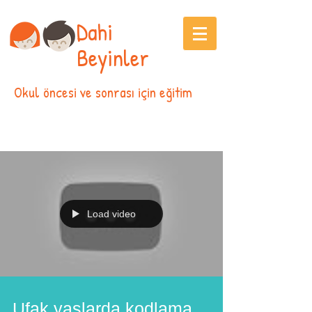
Dahi
Beyinler
Okul öncesi ve sonrası için eğitim
Load video
Ufak yaşlarda kodlama