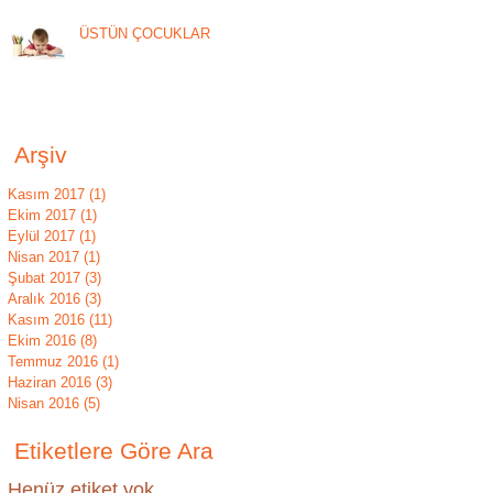
ÜSTÜN ÇOCUKLAR
Arşiv
Kasım 2017
(1)
1 yazı
Ekim 2017
(1)
1 yazı
Eylül 2017
(1)
1 yazı
Nisan 2017
(1)
1 yazı
Şubat 2017
(3)
3 yazı
Aralık 2016
(3)
3 yazı
Kasım 2016
(11)
11 yazı
Ekim 2016
(8)
8 yazı
Temmuz 2016
(1)
1 yazı
Haziran 2016
(3)
3 yazı
Nisan 2016
(5)
5 yazı
Etiketlere Göre Ara
Henüz etiket yok.