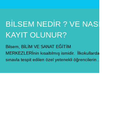
BİLSEM NEDİR ? VE NASIL
KAYIT OLUNUR?
Bilsem, BİLİM VE SANAT EĞİTİM
MERKEZLERİnin kısaltılmış ismidir. ​ İlkokullarda
sınavla tespit edilen özel yetenekli öğrencilerin
örgün...
Son Paylaşımlar