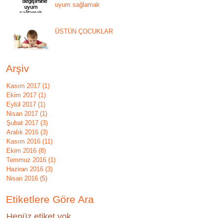
uyum sağlamak
ÜSTÜN ÇOCUKLAR
Arşiv
Kasım 2017
(1)
1 yazı
Ekim 2017
(1)
1 yazı
Eylül 2017
(1)
1 yazı
Nisan 2017
(1)
1 yazı
Şubat 2017
(3)
3 yazı
Aralık 2016
(3)
3 yazı
Kasım 2016
(11)
11 yazı
Ekim 2016
(8)
8 yazı
Temmuz 2016
(1)
1 yazı
Haziran 2016
(3)
3 yazı
Nisan 2016
(5)
5 yazı
Etiketlere Göre Ara
Henüz etiket yok.