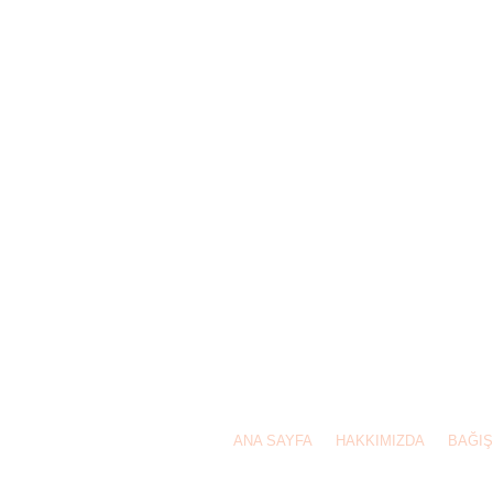
Bizi arayın: 0532 556
ANA SAYFA
HAKKIMIZDA
BAĞIŞ