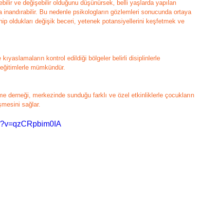
ebilir ve değişebilir olduğunu düşünürsek, belli yaşlarda yapılan 
a inandırabilir. Bu nedenle psikologların gözlemleri sonucunda ortaya 
hip oldukları değişik beceri, yetenek potansiyellerini keşfetmek ve 
ıyaslamaların kontrol edildiği bölgeler belirli disiplinlerle 
ı eğitimlerle mümkündür.
me derneği, merkezinde sunduğu farklı ve özel etkinliklerle çocukların 
işmesini sağlar. 
ch?v=qzCRpbim0IA