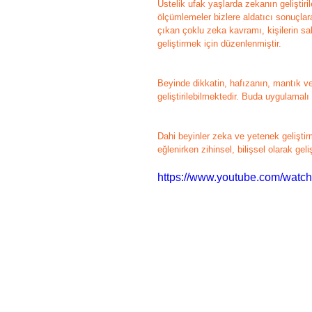
Üstelik ufak yaşlarda zekanın geliştiril
ölçümlemeler bizlere aldatıcı sonuçlar
çıkan çoklu zeka kavramı, kişilerin sa
geliştirmek için düzenlenmiştir.
Beyinde dikkatin, hafızanın, mantık ve k
geliştirilebilmektedir. Buda uygulamal
Dahi beyinler zeka ve yetenek geliştir
eğlenirken zihinsel, bilişsel olarak gel
https://www.youtube.com/wat