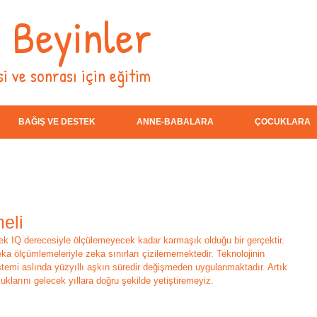
i Beyinler
i ve sonrası için eğitim
BAĞIŞ VE DESTEK
ANNE-BABALARA
ÇOCUKLARA
eli
cek IQ derecesiyle ölçülemeyecek kadar karmaşık olduğu bir gerçektir. 
eka ölçümlemeleriyle zeka sınırları çizilememektedir. Teknolojinin 
stemi aslında yüzyıllı aşkın süredir değişmeden uygulanmaktadır. Artık 
larını gelecek yıllara doğru şekilde yetiştiremeyiz.  