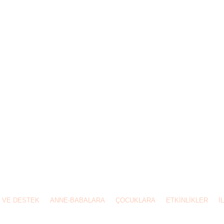
1518 - 0538 9743336 İstanbul
 VE DESTEK
ANNE-BABALARA
ÇOCUKLARA
ETKİNLİKLER
İ