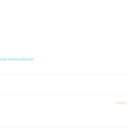
enek
#zihinselbeceri